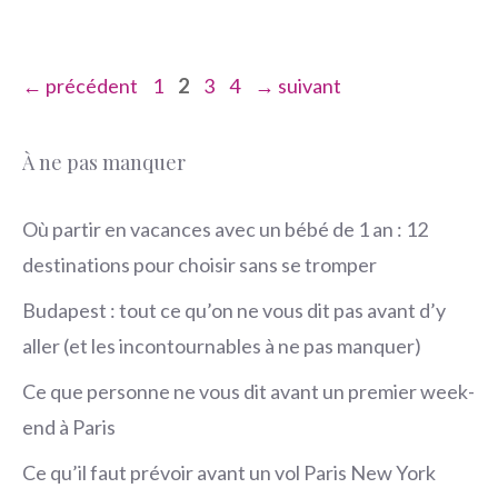
Page
Page
Page
Page
←
précédent
1
2
3
4
→
suivant
À ne pas manquer
Où partir en vacances avec un bébé de 1 an : 12
destinations pour choisir sans se tromper
Budapest : tout ce qu’on ne vous dit pas avant d’y
aller (et les incontournables à ne pas manquer)
Ce que personne ne vous dit avant un premier week-
end à Paris
Ce qu’il faut prévoir avant un vol Paris New York