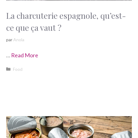
La charcuterie espagnole, qu’est-
ce que ça vaut ?
par
Anola
…
Read More
Catégories
Food