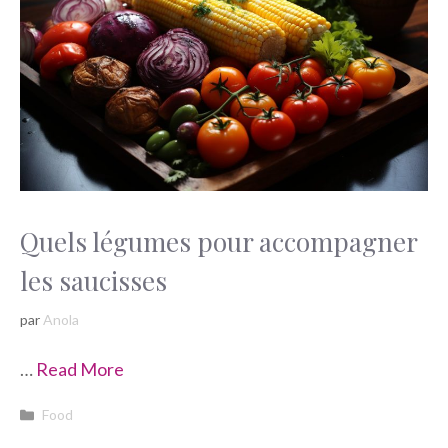
Quels légumes pour accompagner
les saucisses
par
Anola
…
Read More
Catégories
Food