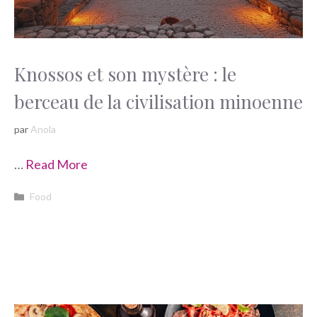
Knossos et son mystère : le
berceau de la civilisation minoenne
par
Anola
…
Read More
Catégories
Food