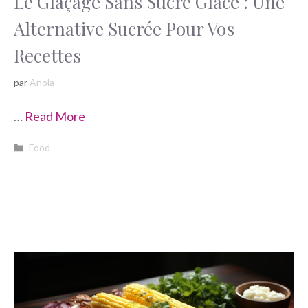
Le Glaçage Sans Sucre Glace : Une
Alternative Sucrée Pour Vos
Recettes
par
Anola
…
Read More
Catégories
Food