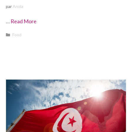
par
Anola
…
Read More
Catégories
Food