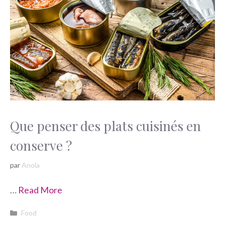
Que penser des plats cuisinés en
conserve ?
par
Anola
…
Read More
Catégories
Food