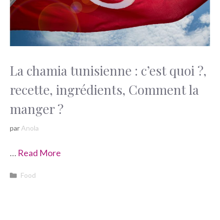
La chamia tunisienne : c’est quoi ?,
recette, ingrédients, Comment la
manger ?
par
Anola
…
Read More
Catégories
Food