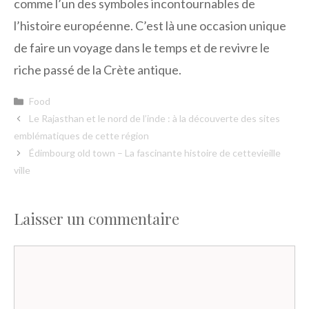
comme l’un des symboles incontournables de
l’histoire européenne. C’est là une occasion unique
de faire un voyage dans le temps et de revivre le
riche passé de la Crète antique.
Catégories
Food
Le Rajasthan et le nord de l’inde : à la découverte des sites
emblématiques de cette région
Édimbourg old town – La fascinante histoire de cettevieille
ville
Laisser un commentaire
Commentaire