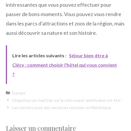
intéressantes que vous pouvez effectuer pour
passer de bons moments. Vous pouvez vous rendre
dans les parcs d’attractions et zoos de la région, mais
aussi découvrir sa nature et son histoire.
Lire les articles suivants :
Séjour bien-être à
Clécy : comment choisir l'hôtel qui vous convient
?
Catégories
Europe
Organisez un road trip sur la côte ouest-américaine cet été !
Les secrets pour des vacances réussies en Martinique
Laisser un commentaire