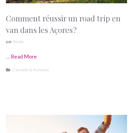
Comment réussir un road trip en
van dans les Açores ?
par
Anola
…
Read More
Catégories
Conseils & Astuces