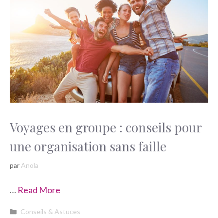
Voyages en groupe : conseils pour
une organisation sans faille
par
Anola
…
Read More
Catégories
Conseils & Astuces