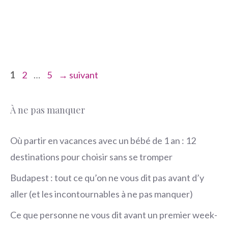
Page
Page
Page
1
2
…
5
→
suivant
À ne pas manquer
Où partir en vacances avec un bébé de 1 an : 12
destinations pour choisir sans se tromper
Budapest : tout ce qu’on ne vous dit pas avant d’y
aller (et les incontournables à ne pas manquer)
Ce que personne ne vous dit avant un premier week-