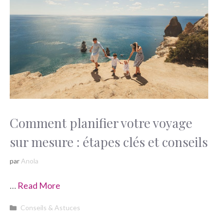
Comment planifier votre voyage
sur mesure : étapes clés et conseils
par
Anola
…
Read More
Catégories
Conseils & Astuces