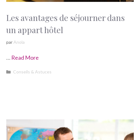
Les avantages de séjourner dans
un appart hôtel
par
Anola
…
Read More
Catégories
Conseils & Astuces