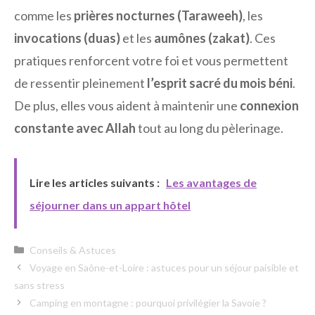
comme les
prières nocturnes (Taraweeh)
, les
invocations (duas)
et les
aumônes (zakat)
. Ces
pratiques renforcent votre foi et vous permettent
de ressentir pleinement
l’esprit sacré du mois béni
.
De plus, elles vous aident à maintenir une
connexion
constante avec Allah
tout au long du pèlerinage.
Lire les articles suivants :
Les avantages de
séjourner dans un appart hôtel
Catégories
Conseils & Astuces
Voyage en Saône-et-Loire : astuces pour un séjour paisible et
sans stress
Camping en montagne : pourquoi privilégier la Savoie ?