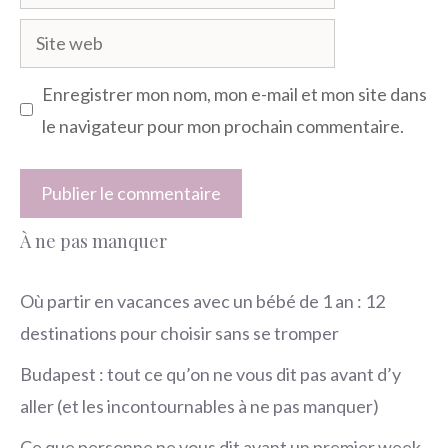
mail
Site
web
Enregistrer mon nom, mon e-mail et mon site dans
le navigateur pour mon prochain commentaire.
À ne pas manquer
Où partir en vacances avec un bébé de 1 an : 12
destinations pour choisir sans se tromper
Budapest : tout ce qu’on ne vous dit pas avant d’y
aller (et les incontournables à ne pas manquer)
Ce que personne ne vous dit avant un premier week-