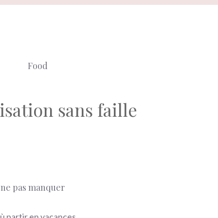
Food
sation sans faille
 ne pas manquer
ù partir en vacances