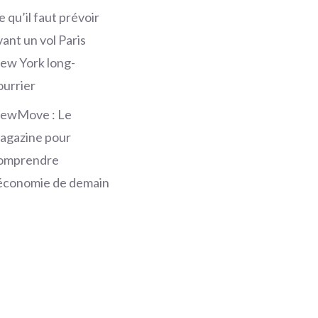
e qu’il faut prévoir
vant un vol Paris
ew York long-
ourrier
ewMove : Le
agazine pour
omprendre
’économie de demain