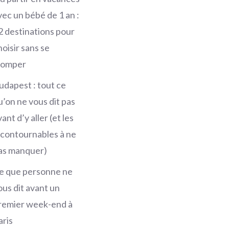
vec un bébé de 1 an :
2 destinations pour
hoisir sans se
romper
udapest : tout ce
u’on ne vous dit pas
ant d’y aller (et les
ncontournables à ne
as manquer)
e que personne ne
ous dit avant un
remier week-end à
aris