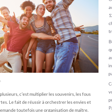
a
1
c
t
B
q
av
i
p
a
C
v
 plusieurs, c’est multiplier les souvenirs, les fous
p
tes. Le fait de réussir à orchestrer les envies et
P
emande toutefois une organisation de maître.