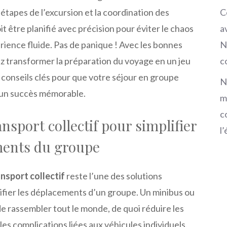
C
s étapes de l’excursion et la coordination des
a
it être planifié avec précision pour éviter le chaos
N
rience fluide. Pas de panique ! Avec les bonnes
c
z transformer la préparation du voyage en un jeu
 conseils clés pour que votre séjour en groupe
N
un succès mémorable.
m
c
nsport collectif pour simplifier
l
ments du groupe
ansport collectif
reste l’une des solutions
lifier les déplacements d’un groupe. Un minibus ou
e rassembler tout le monde, de quoi réduire les
les complications liées aux véhicules individuels.