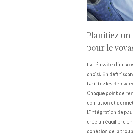
Planifiez un 
pour le voya
La
réussite d’un v
choisi. En définissa
facilitez les déplac
Chaque point de rend
confusion et permet
L’intégration de pau
crée un équilibre e
cohésion de la troup