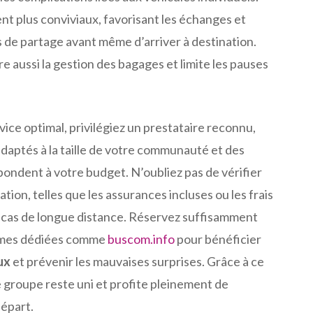
nt plus conviviaux, favorisant les échanges et
de partage avant même d’arriver à destination.
e aussi la gestion des bagages et limite les pauses
vice optimal, privilégiez un prestataire reconnu,
daptés à la taille de votre communauté et des
pondent à votre budget. N’oubliez pas de vérifier
ation, telles que les assurances incluses ou les frais
cas de longue distance. Réservez suffisamment
ormes dédiées comme
buscom.info
pour bénéficier
ux
et prévenir les mauvaises surprises. Grâce à ce
e groupe reste uni et profite pleinement de
départ.