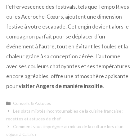
l’effervescence des festivals, tels que Tempo Rives
ou les Accroche-Cœurs, ajoutent une dimension
festive à votre escapade. Cet engin devient alors le
compagnon parfait pour se déplacer d’un
événement à l’autre, tout en évitant les foules et la
chaleur grâce à sa conception aérée. L’automne,
avec ses couleurs chatoyantes et ses températures
encore agréables, offre une atmosphère apaisante
pour
visiter Angers de manière insolite
.
Catégories
Conseils & Astuces
Les plats mijotés incontournables de la cuisine française :
recettes et astuces de chef
Comment vous imprégner au mieux de la culture lors d’un
séjour à Calais ?