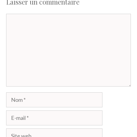
Laisser un commentaire
Commentaire
Nom
E-
mail
Site