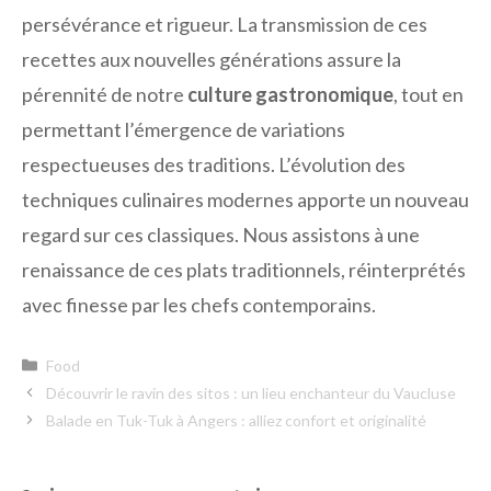
persévérance et rigueur. La transmission de ces
recettes aux nouvelles générations assure la
pérennité de notre
culture gastronomique
, tout en
permettant l’émergence de variations
respectueuses des traditions. L’évolution des
techniques culinaires modernes apporte un nouveau
regard sur ces classiques. Nous assistons à une
renaissance de ces plats traditionnels, réinterprétés
avec finesse par les chefs contemporains.
Catégories
Food
Découvrir le ravin des sitos : un lieu enchanteur du Vaucluse
Balade en Tuk-Tuk à Angers : alliez confort et originalité