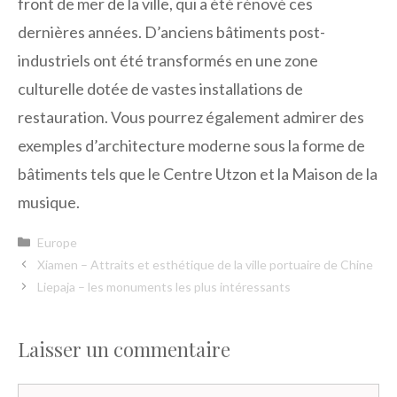
front de mer de la ville, qui a été rénové ces
dernières années. D’anciens bâtiments post-
industriels ont été transformés en une zone
culturelle dotée de vastes installations de
restauration. Vous pourrez également admirer des
exemples d’architecture moderne sous la forme de
bâtiments tels que le Centre Utzon et la Maison de la
musique.
Catégories
Europe
Xiamen – Attraits et esthétique de la ville portuaire de Chine
Liepaja – les monuments les plus intéressants
Laisser un commentaire
Commentaire