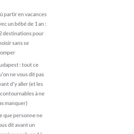
ù partir en vacances
vec un bébé de 1 an :
2 destinations pour
hoisir sans se
romper
udapest : tout ce
u’on ne vous dit pas
ant d’y aller (et les
ncontournables à ne
as manquer)
e que personne ne
ous dit avant un