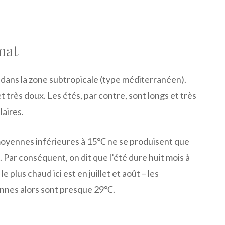
mat
 dans la zone subtropicale (type méditerranéen).
 et très doux. Les étés, par contre, sont longs et très
laires.
oyennes inférieures à 15℃ ne se produisent que
Par conséquent, on dit que l’été dure huit mois à
e plus chaud ici est en juillet et août – les
nes alors sont presque 29℃.