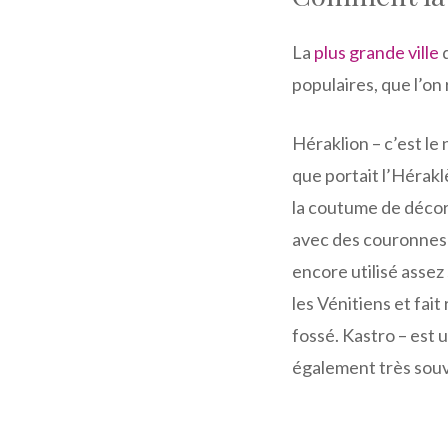
La
plus grande ville
d
populaires, que l’on
Héraklion – c’est le
que portait l’Héraklè
la coutume de décor
avec des couronnes f
encore utilisé assez 
les Vénitiens et fait
fossé. Kastro – est 
également très souv