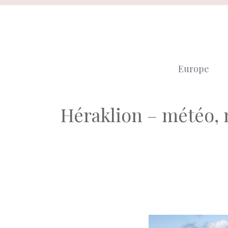
Aller
au
contenu
Europe
Héraklion – météo, 