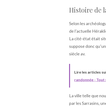
Histoire de l
Selon les archéologu
de l’actuelle Hérakl
La cité-état était si
suppose donc qu’un p
siècle av.
Lire les articles s
randonnée - Tout s
La ville telle que n
par les Sarrasins, u