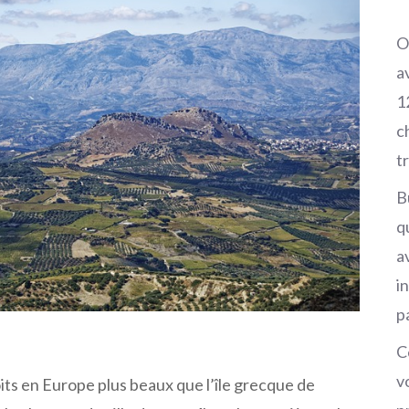
O
a
1
c
t
B
q
av
i
p
C
v
oits en Europe plus beaux que l’île grecque de