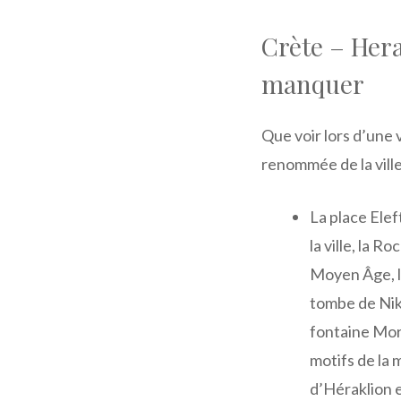
Crète – Hera
manquer
Que voir lors d’une v
renommée de la ville
La place Elef
la ville, la 
Moyen Âge, le
tombe de Niko
fontaine Mor
motifs de la
d’Héraklion 