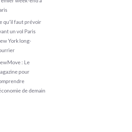
remier week-end à
aris
e qu’il faut prévoir
vant un vol Paris
ew York long-
ourrier
ewMove : Le
agazine pour
omprendre
’économie de demain