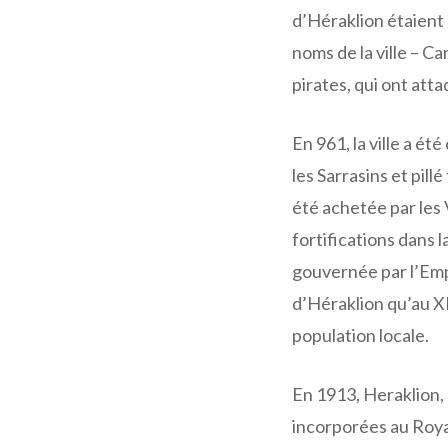
d’Héraklion étaient 
noms de la ville – Can
pirates, qui ont atta
En 961, la ville a ét
les Sarrasins et pillé
été achetée par les 
fortifications dans la
gouvernée par l’Emp
d’Héraklion qu’au X
population locale.
En 1913, Heraklion, 
incorporées au Roy