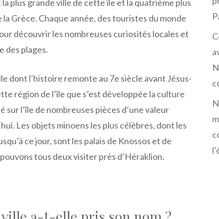
p
la plus grande ville de cette île et la quatrième plus
P
te la Grèce. Chaque année, des touristes du monde
pour découvrir les nombreuses curiosités locales et
C
e des plages.
a
N
lle dont l’histoire remonte au 7e siècle avant Jésus-
c
tte région de l’île que s’est développée la culture
N
sé sur l’île de nombreuses pièces d’une valeur
m
hui. Les objets minoens les plus célèbres, dont les
c
usqu’à ce jour, sont les palais de Knossos et de
l
 pouvons tous deux visiter près d’Héraklion.
ille a-t-elle pris son nom ?