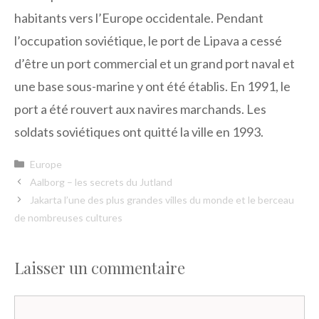
habitants vers l’Europe occidentale. Pendant
l’occupation soviétique, le port de Lipava a cessé
d’être un port commercial et un grand port naval et
une base sous-marine y ont été établis. En 1991, le
port a été rouvert aux navires marchands. Les
soldats soviétiques ont quitté la ville en 1993.
Catégories
Europe
Aalborg – les secrets du Jutland
Jakarta l’une des plus grandes villes du monde et le berceau
de nombreuses cultures
Laisser un commentaire
Commentaire