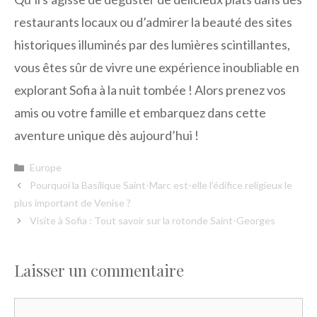
restaurants locaux ou d’admirer la beauté des sites
historiques illuminés par des lumières scintillantes,
vous êtes sûr de vivre une expérience inoubliable en
explorant Sofia à la nuit tombée ! Alors prenez vos
amis ou votre famille et embarquez dans cette
aventure unique dès aujourd’hui !
Catégories
Europe
Pourquoi la Basilique Saint-Marc est-elle l’édifice religieux le
plus important de Venise ?
Visite à Sofia : Tout savoir sur la rotonde Saint-Georges
Laisser un commentaire
Commentaire