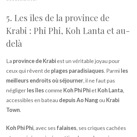
5. Les îles de la province de
Krabi : Phi Phi, Koh Lanta et au-
delà
La
province de Krabi
est un véritable joyau pour
ceux qui rêvent de
plages paradisiaques
. Parmi
les
meilleurs endroits où séjourner
, il ne faut pas
négliger
les îles
comme
Koh Phi Phi
et
Koh Lanta
,
accessibles en bateau
depuis Ao Nang
ou
Krabi
Town
.
Koh Phi Phi
, avec ses
falaises
, ses criques cachées