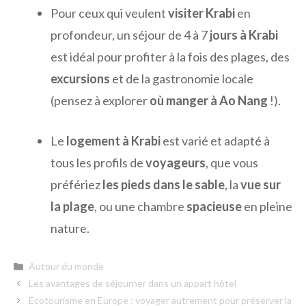
Pour ceux qui veulent
visiter Krabi
en
profondeur, un séjour de 4 à 7
jours à Krabi
est idéal pour profiter à la fois des plages, des
excursions
et de la gastronomie locale
(pensez à explorer
où manger à Ao Nang
!).
Le
logement à Krabi
est varié et adapté à
tous les profils de
voyageurs
, que vous
préfériez
les pieds dans le sable
, la
vue sur
la plage
, ou une chambre
spacieuse
en pleine
nature.
Catégories
Autour du monde
Les avantages de séjourner dans un appart hôtel
Écotourisme en Europe : voyager autrement pour préserver la