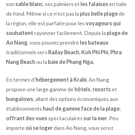
son
sable blanc
, ses palmiers et
les falaises
en toile
de fond. Même si ce n’est pas la
plus belle plage
de
la région, elle est parfaite pour les
voyageurs qui
souhaitent
rayonner facilement. Depuis la
plage de
Ao Nang
, vous pouvez prendre
les bateaux
traditionnels vers
Railay Beach
,
Koh Phi Phi
,
Phra
Nang Beach
ou la
baie de Phang Nga
.
En termes d’
hébergement à Krabi
, Ao Nang
propose une large gamme de
hôtels
,
resorts
et
bungalows
, allant des options économiques aux
établissements
haut de gamme
face de la plage
,
offrant des vues
spectaculaires
sur la mer
. Peu
importe
où se loger
dans Ao Nang, vous serez