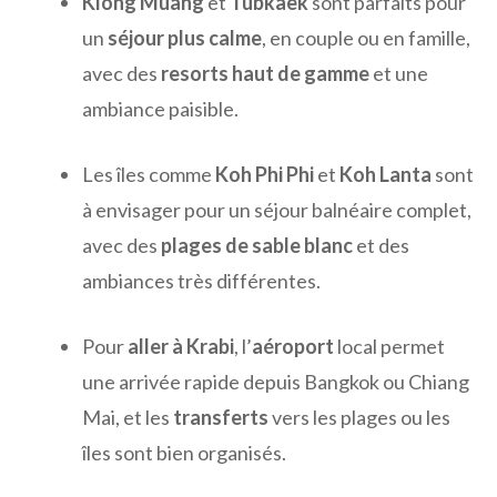
Klong Muang
et
Tubkaek
sont parfaits pour
un
séjour plus calme
, en couple ou en famille,
avec des
resorts haut de gamme
et une
ambiance paisible.
Les îles comme
Koh Phi Phi
et
Koh Lanta
sont
à envisager pour un séjour balnéaire complet,
avec des
plages de sable blanc
et des
ambiances très différentes.
Pour
aller à Krabi
, l’
aéroport
local permet
une arrivée rapide depuis Bangkok ou Chiang
Mai, et les
transferts
vers les plages ou les
îles sont bien organisés.