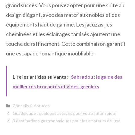
grand succès. Vous pouvez opter pour une suite au
design élégant, avec des matériaux nobles et des
équipements haut de gamme. Les jacuzzis, les
cheminées et les éclairages tamisés ajoutent une
touche de raffinement. Cette combinaison garantit
une escapade romantique inoubliable.
Lire les articles suivants :
Sabradou : le guide des
meilleures brocantes et vides-greniers
Catégories
Conseils & Astuces
Guadeloupe : quelques astuces pour votre futur séjour
3 destinations gastronomiques pour les amateurs de luxe