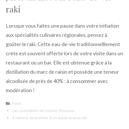
raki
Lorsque vous faites une pause dans votre initiation
aux spécialités culinaires régionales, pensez à
goûter le raki. Cette eau-de-vie traditionnelllement
crète est souvent offerte lors de votre visite dans un
restaurant ou un bar. Elle est obtenue grâce à la
distillation du marc de raisin et possède une teneur
alcoolisée de près de 40% : à consommer avec
modération !
Catégories
Food
Les spécialités de cuisine d’ecosse
4 raisons de profiter d’un week-end au ski