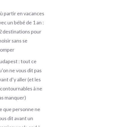
ù partir en vacances
vec un bébé de 1 an :
2 destinations pour
hoisir sans se
romper
udapest : tout ce
u’on ne vous dit pas
ant d’y aller (et les
ncontournables à ne
as manquer)
e que personne ne
ous dit avant un