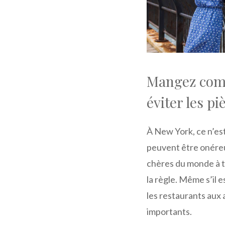
Mangez com
éviter les pi
À New York, ce n’es
peuvent être onéreu
chères du monde à to
la règle. Même s’il 
les restaurants aux
importants.