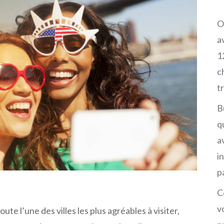
O
a
1
c
t
B
q
av
i
p
C
v
te l’une des villes les plus agréables à visiter,