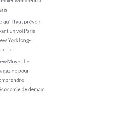
remier week-end à
aris
e qu’il faut prévoir
vant un vol Paris
ew York long-
ourrier
ewMove : Le
agazine pour
omprendre
’économie de demain