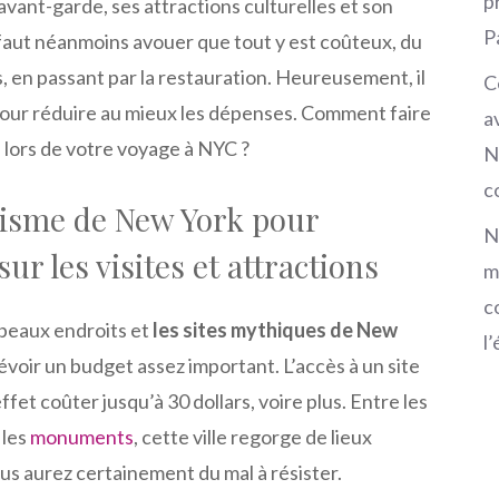
p
vant-garde, ses attractions culturelles et son
P
 faut néanmoins avouer que tout y est coûteux, du
, en passant par la restauration. Heureusement, il
C
pour réduire au mieux les dépenses. Comment faire
a
 lors de votre voyage à NYC ?
N
c
risme de New York pour
N
ur les visites et attractions
m
c
s beaux endroits et
les sites mythiques de New
l
évoir un budget assez important. L’accès à un site
fet coûter jusqu’à 30 dollars, voire plus. Entre les
 les
monuments
, cette ville regorge de lieux
us aurez certainement du mal à résister.