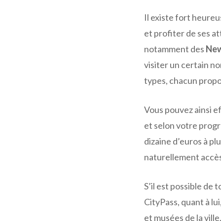
Il existe fort heur
et profiter de ses at
notamment des
New
visiter un certain no
types, chacun propos
Vous pouvez ainsi ef
et selon votre prog
dizaine d’euros à pl
naturellement accès
S’il est possible de 
CityPass, quant à lu
et musées de la ville