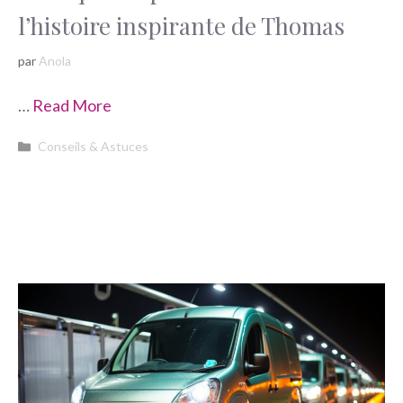
l’histoire inspirante de Thomas
par
Anola
…
Read More
Catégories
Conseils & Astuces