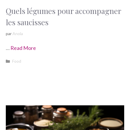
Quels légumes pour accompagner
les saucisses
par
Anola
…
Read More
Catégories
Food