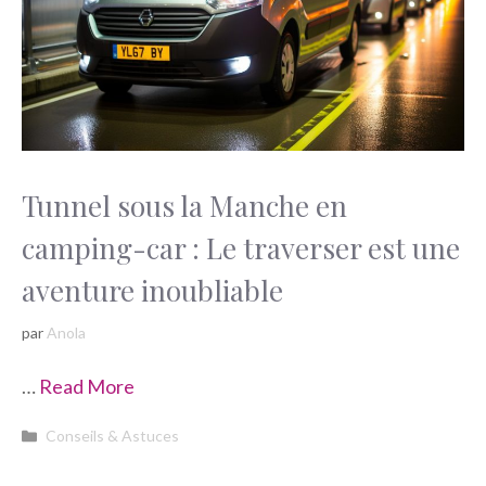
Tunnel sous la Manche en
camping-car : Le traverser est une
aventure inoubliable
par
Anola
…
Read More
Catégories
Conseils & Astuces