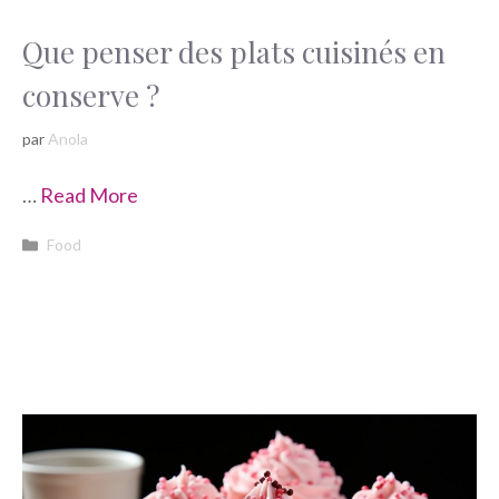
Que penser des plats cuisinés en
conserve ?
par
Anola
…
Read More
Catégories
Food