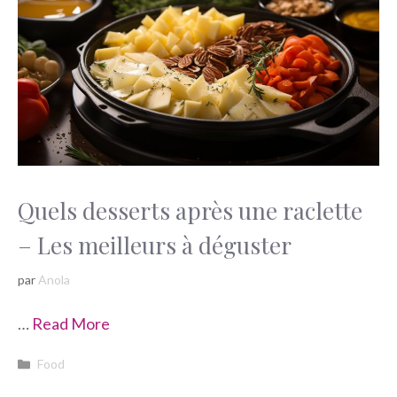
Quels desserts après une raclette
– Les meilleurs à déguster
par
Anola
…
Read More
Catégories
Food