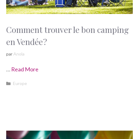
Comment trouver le bon camping
en Vendée ?
par
Anola
…
Read More
Catégories
Europe