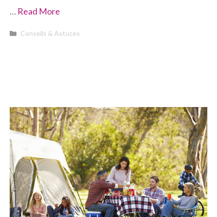
…
Read More
Catégories
Conseils & Astuces