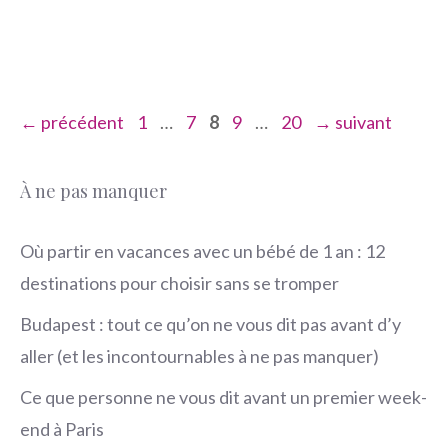
Page
Page
Page
Page
Page
←
précédent
1
…
7
8
9
…
20
→
suivant
À ne pas manquer
Où partir en vacances avec un bébé de 1 an : 12
destinations pour choisir sans se tromper
Budapest : tout ce qu’on ne vous dit pas avant d’y
aller (et les incontournables à ne pas manquer)
Ce que personne ne vous dit avant un premier week-
end à Paris