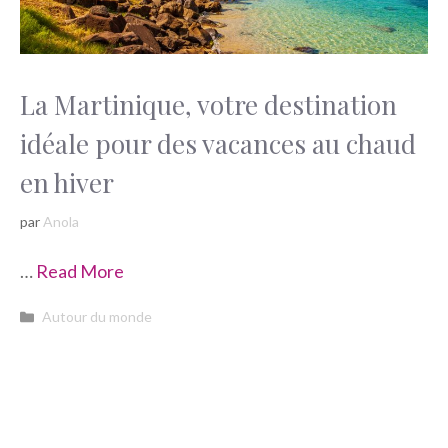
La Martinique, votre destination
idéale pour des vacances au chaud
en hiver
par
Anola
…
Read More
Catégories
Autour du monde