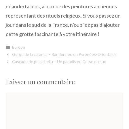
néandertaliens, ainsi que des peintures anciennes
représentant des rituels religieux. Si vous passez un
jour dans le sud de la France, n’oubliez pas d’ajouter
cette grotte fascinante à votre itinéraire !
Catégories
Europe
Gorge de la caranca – Randonnée en Pyrénées-Orientales
Cascade de polischellu – Un paradis en Corse du sud
Laisser un commentaire
Commentaire