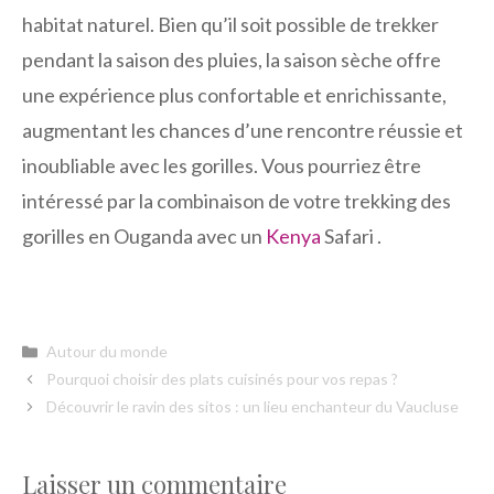
habitat naturel. Bien qu’il soit possible de trekker
pendant la saison des pluies, la saison sèche offre
une expérience plus confortable et enrichissante,
augmentant les chances d’une rencontre réussie et
inoubliable avec les gorilles. Vous pourriez être
intéressé par la combinaison de votre trekking des
gorilles en Ouganda avec un
Kenya
Safari
.
Catégories
Autour du monde
Pourquoi choisir des plats cuisinés pour vos repas ?
Découvrir le ravin des sitos : un lieu enchanteur du Vaucluse
Laisser un commentaire