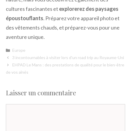
cultures fascinantes et
explorerez des paysages
époustouflants
. Préparez votre appareil photo et
des vêtements chauds, et préparez-vous pour une
aventure unique.
Catégories
Europe
3 incontournables à visiter lors d’un road trip au Royaume-Uni
EHPAD Le Mans : des prestations de qualité pour le bien-être
de vos aînés
Laisser un commentaire
Commentaire