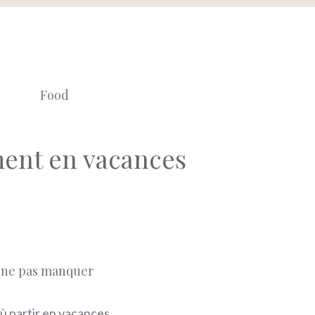
Food
ment en vacances
 ne pas manquer
ù partir en vacances