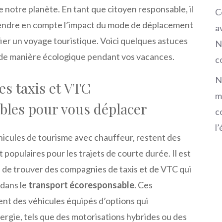
e notre planète. En tant que citoyen responsable, il
C
rendre en compte l’impact du mode de déplacement
a
ier un voyage touristique. Voici quelques astuces
N
de manière écologique pendant vos vacances.
c
N
es taxis et VTC
m
bles pour vous déplacer
c
l
hicules de tourisme avec chauffeur, restent des
populaires pour les trajets de courte durée. Il est
 de trouver des compagnies de taxis et de VTC qui
 dans le
transport écoresponsable
. Ces
t des véhicules équipés d’options qui
ergie, tels que des motorisations hybrides ou des