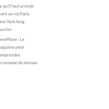
e qu’il faut prévoir
vant un vol Paris
ew York long-
ourrier
ewMove : Le
agazine pour
omprendre
’économie de demain