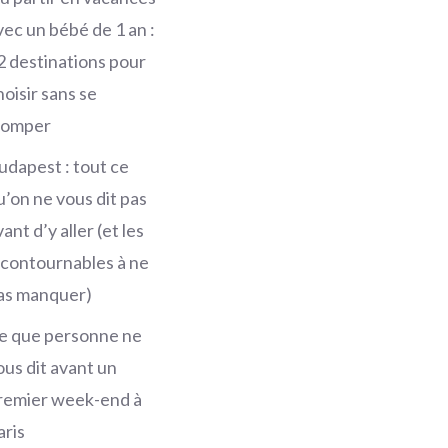
vec un bébé de 1 an :
2 destinations pour
hoisir sans se
romper
udapest : tout ce
u’on ne vous dit pas
ant d’y aller (et les
ncontournables à ne
as manquer)
e que personne ne
ous dit avant un
remier week-end à
aris