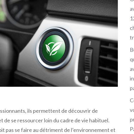
a
1
c
t
B
q
av
i
p
C
v
ssionnants, ils permettent de découvrir de
p
 de se ressourcer loin du cadre de vie habituel.
P
oit pas se faire au détriment de l’environnement et