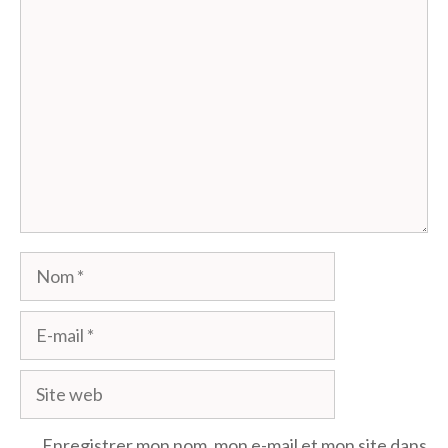
Commentaire
Nom
E-
mail
Site
web
Enregistrer mon nom, mon e-mail et mon site dans