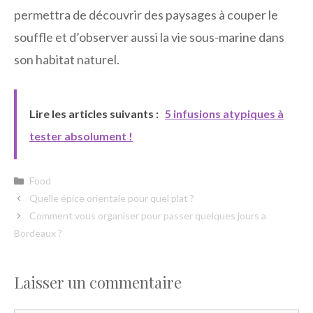
permettra de découvrir des paysages à couper le
souffle et d’observer aussi la vie sous-marine dans
son habitat naturel.
Lire les articles suivants :
5 infusions atypiques à
tester absolument !
Catégories
Food
Quelle épice orientale pour quel plat ?
Comment vous organiser pour passer quelques jours a
Bordeaux ?
Laisser un commentaire