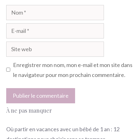
Nom
E-
mail
Site
web
Enregistrer mon nom, mon e-mail et mon site dans
le navigateur pour mon prochain commentaire.
À ne pas manquer
Où partir en vacances avec un bébé de 1 an : 12
destinations pour choisir sans se tromper