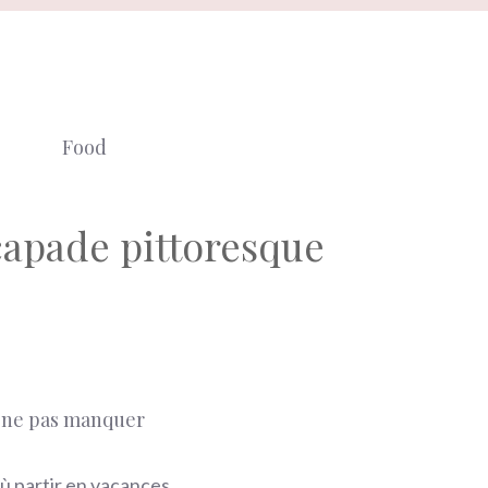
Food
capade pittoresque
 ne pas manquer
ù partir en vacances