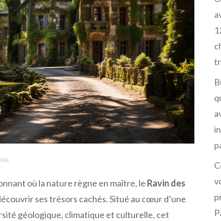
a
1
c
t
B
q
av
i
p
ola
C
v
nnant où la nature règne en maître, le
Ravin des
p
découvrir ses trésors cachés. Situé au cœur d’une
P
rsité géologique, climatique et culturelle, cet