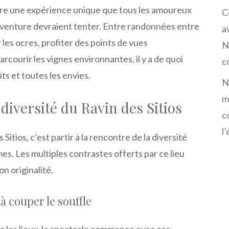
re une expérience unique que tous les amoureux
C
’aventure devraient tenter. Entre randonnées entre
a
 les ocres, profiter des points de vues
N
rcourir les vignes environnantes, il y a de quoi
c
ts et toutes les envies.
N
m
 diversité du Ravin des Sitios
c
l
 Sitios, c’est partir à la rencontre de la diversité
es. Les multiples contrastes offerts par ce lieu
on originalité.
 couper le souffle
r les lieux, le spectacle commence avec ces