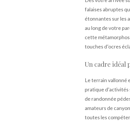
falaises abruptes qu
étonnantes sur les a
au long de votre pa
cette métamorphose
touches d’ocres écl
Un cadre idéal p
Le terrain vallonné e
pratique d’activités
de randonnée pédest
amateurs de canyonin
toutes les compéte