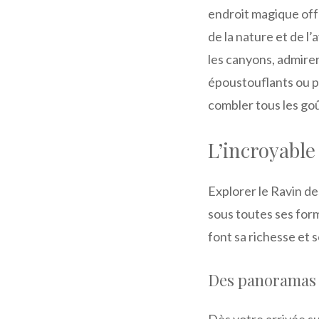
endroit magique off
de la nature et de l
les canyons, admirer
époustouflants ou pa
combler tous les goû
L’incroyable
Explorer le Ravin des
sous toutes ses form
font sa richesse et s
Des panoramas à
Dès votre arrivée su