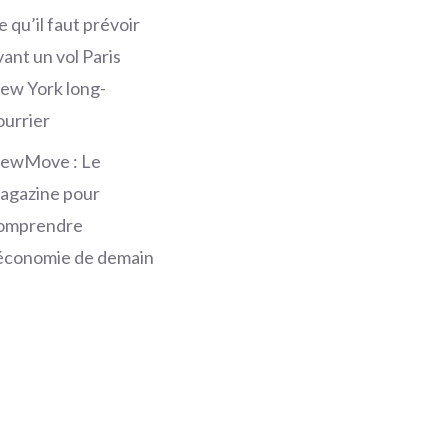
e qu’il faut prévoir
vant un vol Paris
ew York long-
ourrier
ewMove : Le
agazine pour
omprendre
’économie de demain