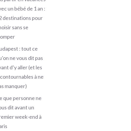
vec un bébé de 1 an :
2 destinations pour
hoisir sans se
romper
udapest : tout ce
u’on ne vous dit pas
ant d’y aller (et les
ncontournables à ne
as manquer)
e que personne ne
ous dit avant un
remier week-end à
aris